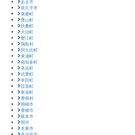
あま市
長久手市
東郷町
豊山町
扶桑町
大治町
蟹江町
飛島村
阿久比町
東浦町
南知多町
美浜町
武豊町
幸田町
設楽町
東栄町
豊根村
岡崎市
豊橋市
岐阜市
関市
本巣市
多治見市