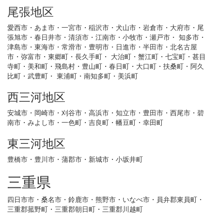
尾張地区
愛西市・あま市・一宮市・稲沢市・犬山市・岩倉市・大府市・尾
張旭市・春日井市・清須市・江南市・小牧市・瀬戸市・ 知多市・
津島市・東海市・常滑市・豊明市・日進市・半田市・北名古屋
市・弥富市・東郷町・長久手町・ 大治町・蟹江町・七宝町・甚目
寺町・美和町・飛島村・豊山町・春日町・大口町・扶桑町・阿久
比町・武豊町・ 東浦町・南知多町・美浜町
西三河地区
安城市・岡崎市・刈谷市・高浜市・知立市・豊田市・西尾市・碧
南市・みよし市・一色町・吉良町・幡豆町・幸田町
東三河地区
豊橋市・豊川市・蒲郡市・新城市・小坂井町
三重県
四日市市・桑名市・鈴鹿市・熊野市・いなべ市・員弁郡東員町・
三重郡菰野町・三重郡朝日町・三重郡川越町