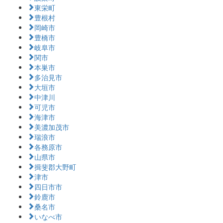
東栄町
豊根村
岡崎市
豊橋市
岐阜市
関市
本巣市
多治見市
大垣市
中津川
可児市
海津市
美濃加茂市
瑞浪市
各務原市
山県市
揖斐郡大野町
津市
四日市市
鈴鹿市
桑名市
いなべ市