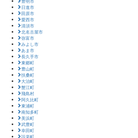
豊明市
日進市
田原市
愛西市
清須市
北名古屋市
弥富市
みよし市
あま市
長久手市
東郷町
豊山町
扶桑町
大治町
蟹江町
飛島村
阿久比町
東浦町
南知多町
美浜町
武豊町
幸田町
設楽町