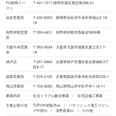
FC静岡イー
〒421-1211 静岡市葵区慈悲尾388-21
スト
浜松営業所
〒430-8003 静岡県浜松市中央区和地山2-18-
18
長野伊那営業
〒399-4431 長野県伊那市西春近5806番
所
大阪中央営業
〒563-0024 大阪府大阪市城東区森之宮7-7-
所
18
神戸店
〒657-0864 兵庫県神戸市灘区新在家南町4丁
目9-17
姫路営業所
〒679-2155 兵庫県姫路市香寺町矢田部336-1
岡山営業所
〒703-8282 岡山県岡山市中区平井1-18-11
事業内容
生活トラブル解決事業 / 住宅設備工事業
主要お取引先
TOTO中部販売㈱ / パナソニック電工リビン
グ中部㈱ / 浅野産業㈱ / その他