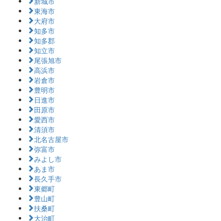
新城市
東海市
大府市
知多市
知多郡
知立市
尾張旭市
高浜市
岩倉市
豊明市
日進市
田原市
愛西市
清須市
北名古屋市
弥富市
みよし市
あま市
長久手市
東郷町
豊山町
扶桑町
大治町