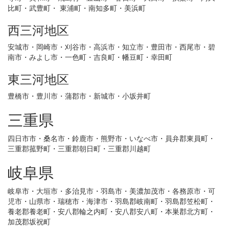
比町・武豊町・ 東浦町・南知多町・美浜町
西三河地区
安城市・岡崎市・刈谷市・高浜市・知立市・豊田市・西尾市・碧
南市・みよし市・一色町・吉良町・幡豆町・幸田町
東三河地区
豊橋市・豊川市・蒲郡市・新城市・小坂井町
三重県
四日市市・桑名市・鈴鹿市・熊野市・いなべ市・員弁郡東員町・
三重郡菰野町・三重郡朝日町・三重郡川越町
岐阜県
岐阜市・大垣市・多治見市・羽島市・美濃加茂市・各務原市・可
児市・山県市・瑞穂市・海津市・羽島郡岐南町・羽島郡笠松町・
養老郡養老町・安八郡輪之内町・安八郡安八町・本巣郡北方町・
加茂郡坂祝町