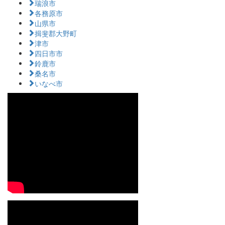
瑞浪市
各務原市
山県市
揖斐郡大野町
津市
四日市市
鈴鹿市
桑名市
いなべ市