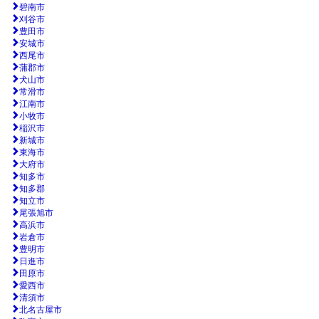
碧南市
刈谷市
豊田市
安城市
西尾市
蒲郡市
犬山市
常滑市
江南市
小牧市
稲沢市
新城市
東海市
大府市
知多市
知多郡
知立市
尾張旭市
高浜市
岩倉市
豊明市
日進市
田原市
愛西市
清須市
北名古屋市