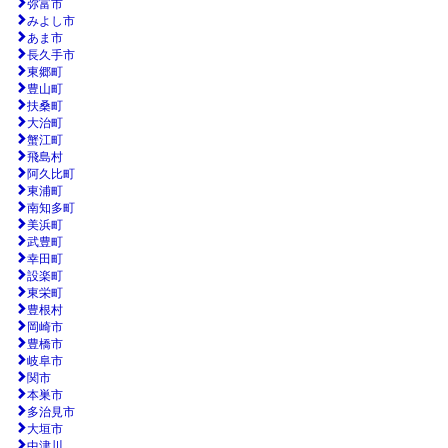
弥富市
みよし市
あま市
長久手市
東郷町
豊山町
扶桑町
大治町
蟹江町
飛島村
阿久比町
東浦町
南知多町
美浜町
武豊町
幸田町
設楽町
東栄町
豊根村
岡崎市
豊橋市
岐阜市
関市
本巣市
多治見市
大垣市
中津川