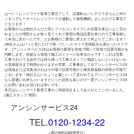
はーい！レンジフード取替工事完了して、試運転もバッチリできちんとIHク
ッキングヒーターとレンジフードが連動して換気機能しましたので工事完了
となります！
お客様からは他社さんだと同じファルコンタイプしか設置出来ないよと言わ
れましたが増田さんが色々見てくれて希望の商品設置出来たので工事依頼し
て本当に良かったです。とお客様のご要望に答えれて何よりでございます！
(他社さんはパッと見ただけで帰っていったそうで見積提示も遅かったそうで
す。)アンシンサービス24はお客様の要望を現地で聞いて現地で設置可能かを
判断します。何故なら現地で施工のイメージ出来るからです！これは営業、
工事でわけてる会社では持ち帰って工事スタッフと相談しないといけないか
ら見積提示まで時間かかりますが営業、工事兼任してるアンシンサービス24
は現地または写真頂ければその場で設置可能かと御見積金額の回答が可能で
ございます！他社さんにちょっと厳しいって言われてもアンシンサービス24
なら普通に出来ちゃいますといった回答も多いので一度アンシンサービス24
にお問い合わせ頂ければ幸いです。
本日はレンジフード取替工事のご依頼頂きましてありがとうございました。
(施工スタッフ 増田)
アンシンサービス24
TEL.
0120-1234-22
（通話無料24時間受付）