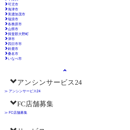
可児市
海津市
美濃加茂市
瑞浪市
各務原市
山県市
揖斐郡大野町
津市
四日市市
鈴鹿市
桑名市
いなべ市
アンシンサービス24
≫ アンシンサービス24
FC店舗募集
≫ FC店舗募集